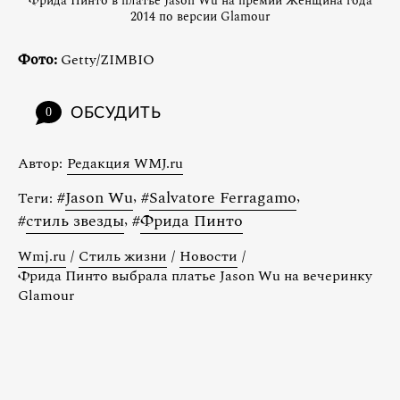
Фрида Пинто в платье Jason Wu на премии Женщина года
2014 по версии Glamour
Фото:
Getty/ZIMBIO
ОБСУДИТЬ
0
Автор:
Редакция WMJ.ru
#
Jason Wu
,
#
Salvatore Ferragamo
,
Теги:
#
стиль звезды
,
#
Фрида Пинто
Wmj.ru
/
Стиль жизни
/
Новости
/
Фрида Пинто выбрала платье Jason Wu на вечеринку
Glamour