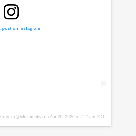
s post on Instagram
мотив» (@fclokomotiv)
on
Apr 20, 2020 at 7:21am PDT