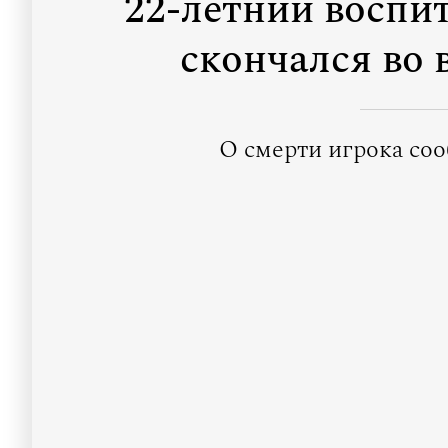
22-летний воспи
скончался во
О смерти игрока со