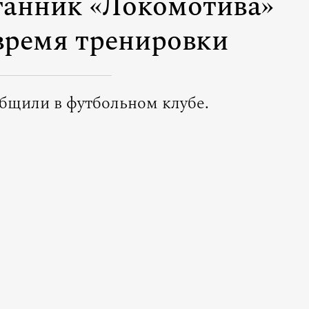
танник «Локомотива»
 время тренировки
общили в футбольном клубе.