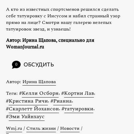
А кто из известных спортсменов решился сделать
себе татуировку с Иисусом и набил странный узор
прямо на лице? Смотри нашу галерею нелепых
татуировок звезд, и узнаешь!
Автор: Ирина Щапова, специально для
WomanJournal.ru
ОБСУДИТЬ
0
Автор:
Ирина Щапова
#
Келли Осборн
,
#
Кортни Лав
,
Теги:
#
Кристина Ричи
,
#
Рианна
,
#
Скарлетт Йохансон
,
#
татуировки
,
#
Эми Уайнхаус
Wmj.ru
/
Стиль жизни
/
Новости
/