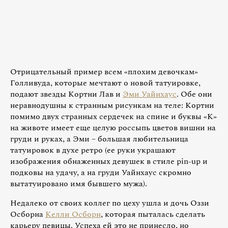
Отрицательный пример всем «плохим девочкам»
Голливуда, которые мечтают о новой татуировке,
подают звезды Кортни Лав и
Эми Уайнхаус
. Обе они
неравнодушны к странным рисункам на теле: Кортни
помимо двух странных сердечек на спине и буквы «К»
на животе имеет еще целую россыпь цветов вишни на
груди и руках, а Эми – большая любительница
татуировок в духе ретро (ее руки украшают
изображения обнаженных девушек в стиле pin-up и
подковы на удачу, а на груди Уайнхаус скромно
вытатуировано имя бывшего мужа).
Недалеко от своих коллег по цеху ушла и дочь Оззи
Осборна
Келли Осборн
, которая пыталась сделать
карьеру певицы. Успеха ей это не принесло, но