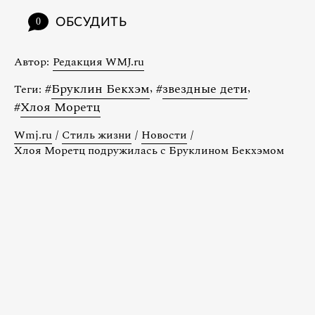
ОБСУДИТЬ
0
Автор:
Редакция WMJ.ru
#
Бруклин Бекхэм
,
#
звездные дети
,
Теги:
#
Хлоя Моретц
Wmj.ru
/
Стиль жизни
/
Новости
/
Хлоя Моретц подружилась с Бруклином Бекхэмом