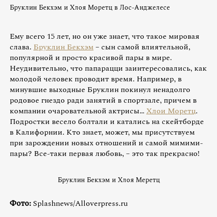
Бруклин Бекхэм и Хлоя Моретц в Лос-Анджелесе
Ему всего 15 лет, но он уже знает, что такое мировая
слава.
Бруклин Бекхэм
– сын самой влиятельной,
популярной и просто красивой пары в мире.
Неудивительно, что папарацци заинтересовались, как
молодой человек проводит время. Например, в
минувшие выходные Бруклин покинул ненадолго
родовое гнездо ради занятий в спортзале, причем в
компании очаровательной актрисы…
Хлои Моретц
.
Подростки весело болтали и катались на скейтборде
в Калифорнии. Кто знает, может, мы присутствуем
при зарождении новых отношений и самой мимими-
пары? Все-таки первая любовь, – это так прекрасно!
Бруклин Бекхэм и Хлоя Меретц
Фото:
Splashnews/Alloverpress.ru