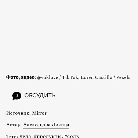
Фото, видео:
@vnklove / TikTok, Loren Castillo / Pexels
ОБСУДИТЬ
0
Источник:
Mirror
Автор:
Александра Лисица
#
еда
,
#
продукты
,
#
соль
Теги: