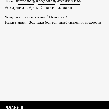
#
стрелец
,
#
водолей
,
#
близнецы
,
Теги:
#
скорпион
,
#
рак
,
#
знаки зодиака
Wmj.ru
/
Стиль жизни
/
Новости
/
Какие знаки Зодиака боятся приближения старости