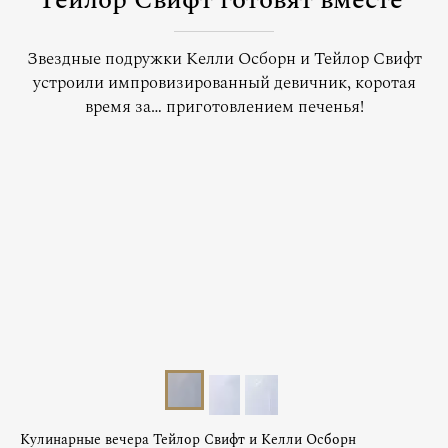
Тейлор Свифт готовят вместе
Звездные подружки Келли Осборн и Тейлор Свифт
устроили импровизированный девичник, коротая
время за… приготовлением печенья!
Кулинарные вечера Тейлор Свифт и Келли Осборн