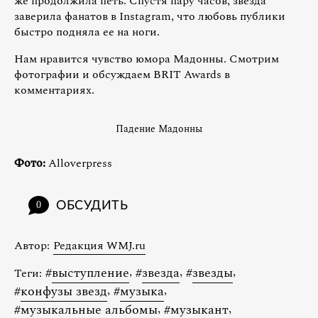
же продолжила петь. Спустя пару часов, звезда
заверила фанатов в Instagram, что любовь публики
быстро подняла ее на ноги.
Нам нравится чувство юмора Мадонны. Смотрим
фотографии и обсуждаем BRIT Awards в
комментариях.
Падение Мадонны
Фото:
Alloverpress
ОБСУДИТЬ
0
Автор:
Редакция WMJ.ru
#
выступление
,
#
звезда
,
#
звезды
,
Теги:
#
конфузы звезд
,
#
музыка
,
#
музыкальные альбомы
,
#
музыкант
,