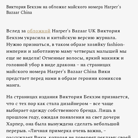
Виктория Бекхэм на обложке майского номера Harper's
Bazaar China
Вслед за
обложкой
Harper's Bazaar UK Виктория
Бекхэм украсила и китайскую версию журнала.
Нужно признаться, в таком образе хозяйку fashion-
империи и заботливую маму четверых малышей мы
еще не видели! Огненные волосы, яркий макияж и
головной убор в виде дракона – на страницах
майского номера Harper's Bazaar China Вики
предстает перед нами в образе героини комиксов
манга.
На страницах издания Виктория Бекхэм признается,
что с тех пор как стала дизайнером – все чаще
выбирает одежду собственного бренда. Лишь в
прошлом году, ожидая появления на свет дочери
Харпер, она была вынуждена сделать небольшой
перерыв. «Личная примерка очень важна, –
рассуждает Вики, которая не доверяет рекламу своей