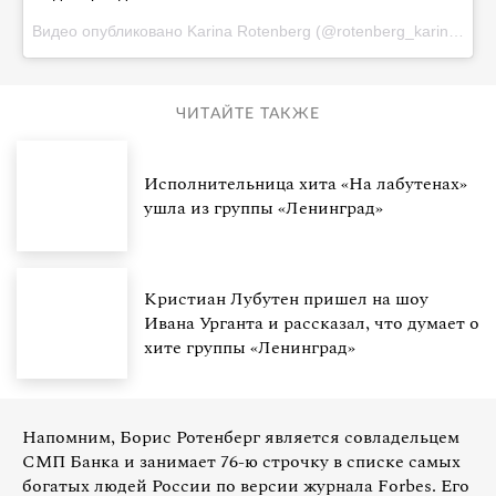
Видео опубликовано Karina Rotenberg (@rotenberg_karina)
Янв
ЧИТАЙТЕ ТАКЖЕ
Исполнительница хита «На лабутенах»
ушла из группы «Ленинград»
Кристиан Лубутен пришел на шоу
Ивана Урганта и рассказал, что думает о
хите группы «Ленинград»
Напомним, Борис Ротенберг является совладельцем
СМП Банка и занимает 76-ю строчку в списке самых
богатых людей России по версии журнала Forbes. Его