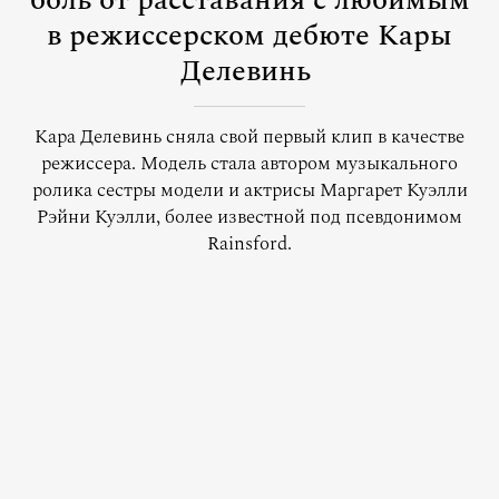
боль от расставания с любимым
в режиссерском дебюте Кары
Делевинь
Кара Делевинь сняла свой первый клип в качестве
режиссера. Модель стала автором музыкального
ролика сестры модели и актрисы Маргарет Куэлли
Рэйни Куэлли, более известной под псевдонимом
Rainsford.