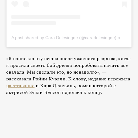
A post shared by Cara Delevingne (@caradelevingne)
on
May 21
«Я написала эту песню после ужасного разрыва, когда
я просила своего бойфренда попробовать начать все
сначала. Мы сделали это, но ненадолго», —
рассказала Рэйни Куэлли. К слову, недавно пережила
расставание
и Кара Делевинь, роман которой с
актрисой Эшли Бенсон подошел к концу.