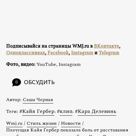
Подписывайся на страницы WMJ.ru в
ВКонтакте
,
Одноклассниках
,
Facebook
,
Instagram
и
Telegram
Фото, видео:
YouTube, Instagram
ОБСУДИТЬ
0
Автор:
Саша Черная
#
Кайя Гербер
,
#
клип
,
#
Кара Делевинь
Теги:
Wmj.ru
/
Стиль жизни
/
Новости
/
Плачущая Кайя Гербер показала боль от расставания