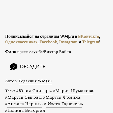
Подписывайся на страницы WMJ.ru в
ВКонтакте
,
Одноклассниках
,
Facebook
,
Instagram
и
Telegram
!
Фото:
пресс-служба/Виктор Бойко
ОБСУДИТЬ
0
Автор:
Редакция WMJ.ru
#
Юлия Снигирь
,
#
Мария Шумакова
,
Теги:
#
Маруся Зыкова
,
#
Маруся Фомина
,
#
Анфиса Черных
,
#
Изета Гаджиева
,
#
Полина Виторган