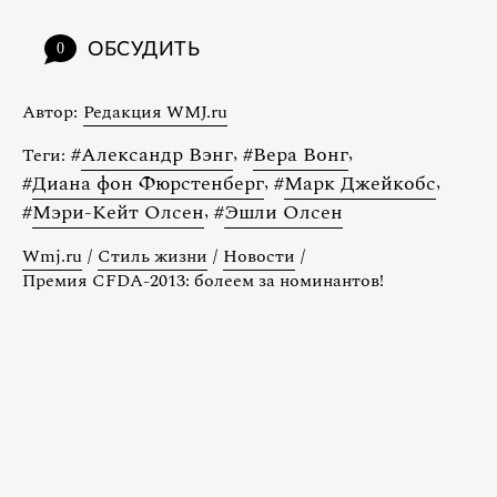
ОБСУДИТЬ
0
Автор:
Редакция WMJ.ru
#
Александр Вэнг
,
#
Вера Вонг
,
Теги:
#
Диана фон Фюрстенберг
,
#
Марк Джейкобс
,
#
Мэри-Кейт Олсен
,
#
Эшли Олсен
Wmj.ru
/
Стиль жизни
/
Новости
/
Премия CFDA-2013: болеем за номинантов!