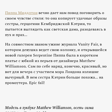
Пиппа Миддлтон
вечно дает нам повод поговорить о
своем чувстве стиля: то она копирует удачные образы
сестры, герцогини Кембриджской Кэтрин, то
пытается выглядеть как светская дама, разодеваясь в
пух и прах...
На совместном званом ужине журнала Vanity Fair, в
котором девушка ведет свою колонку, и открывшейся
новой галереи Serpentine Пиппа была в коротком
платье с юбкой из перьев от дизайнера Matthew
Williamson. Сам по себе наряд, конечно, красивый, но
вот для вечера с участием мэра Лондона излишне
вычурный. В нем сестра Кэтрин больше похожа... на
промоутера. Epic fail!
Модель в лукбуке Matthew Williamson, осень-зима