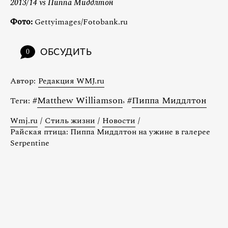
2013/14 vs Пиппа Миддлтон
Фото:
Gettyimages/Fotobank.ru
ОБСУДИТЬ
0
Автор:
Редакция WMJ.ru
#
Matthew Williamson
,
#
Пиппа Миддлтон
Теги:
Wmj.ru
/
Стиль жизни
/
Новости
/
Райская птица: Пиппа Миддлтон на ужине в галерее
Serpentine