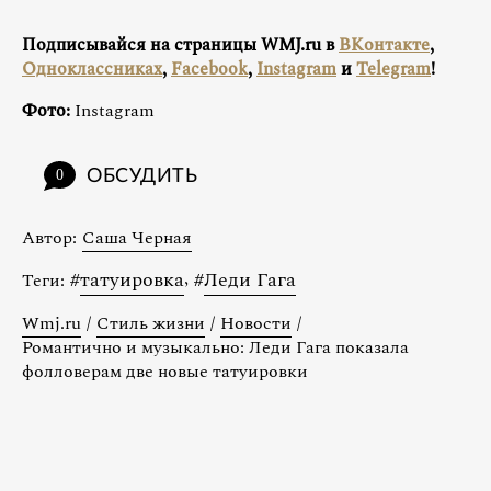
Подписывайся на страницы WMJ.ru в
ВКонтакте
,
Одноклассниках
,
Facebook
,
Instagram
и
Telegram
!
Фото:
Instagram
ОБСУДИТЬ
0
Автор:
Саша Черная
#
татуировка
,
#
Леди Гага
Теги:
Wmj.ru
/
Стиль жизни
/
Новости
/
Романтично и музыкально: Леди Гага показала
фолловерам две новые татуировки