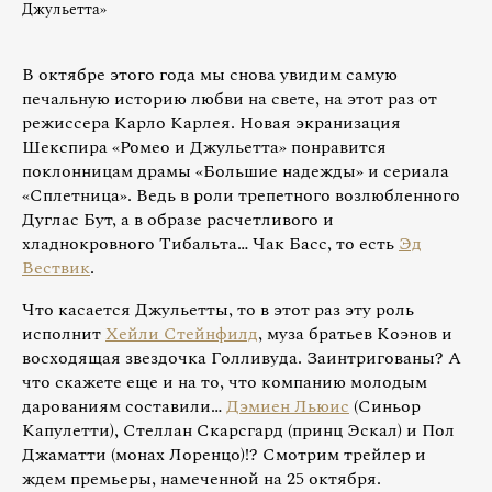
Джульетта»
В октябре этого года мы снова увидим самую
печальную историю любви на свете, на этот раз от
режиссера Карло Карлея. Новая экранизация
Шекспира «Ромео и Джульетта» понравится
поклонницам драмы «Большие надежды» и сериала
«Сплетница». Ведь в роли трепетного возлюбленного
Дуглас Бут, а в образе расчетливого и
хладнокровного Тибальта… Чак Басс, то есть
Эд
Вествик
.
Что касается Джульетты, то в этот раз эту роль
исполнит
Хейли Стейнфилд
, муза братьев Коэнов и
восходящая звездочка Голливуда. Заинтригованы? А
что скажете еще и на то, что компанию молодым
дарованиям составили…
Дэмиен Льюис
(Синьор
Капулетти), Стеллан Скарсгард (принц Эскал) и Пол
Джаматти (монах Лоренцо)!? Смотрим трейлер и
ждем премьеры, намеченной на 25 октября.