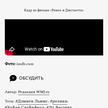
Кадр из фильма «Ромео и Джульетта»
Фото:
imdb.com
ОБСУДИТЬ
0
Автор:
Редакция WMJ.ru
#
Дэмиен Льюис
,
#
ролики
,
Теги:
#
Хейли Стейнфилд
,
#
Эд Вествик