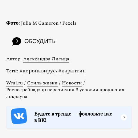
Фото:
Julia M Cameron / Pexels
ОБСУДИТЬ
0
Автор:
Александра Лисица
#
коронавирус
,
#
карантин
Теги:
Wmj.ru
/
Стиль жизни
/
Новости
/
Роспотребнадзор перечислил 3 условия продления
локдауна
Будьте в тренде — фолловьте нас
в ВК!