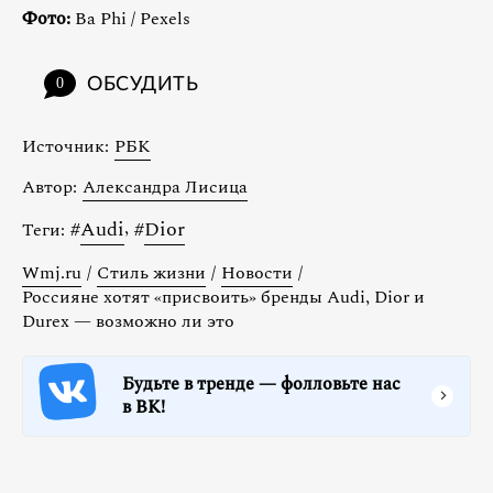
Фото:
Ba Phi / Pexels
ОБСУДИТЬ
0
Источник:
РБК
Автор:
Александра Лисица
#
Audi
,
#
Dior
Теги:
Wmj.ru
/
Стиль жизни
/
Новости
/
Россияне хотят «присвоить» бренды Audi, Dior и
Durex — возможно ли это
Будьте в тренде — фолловьте нас
в ВК!