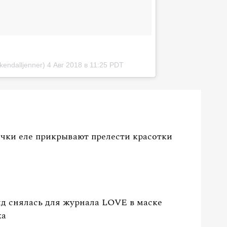
endalljenner)
4 Авг 2018 в 11:25 PDT
очки еле прикрывают прелести красотки
 снялась для журнала LOVE в маске
ка