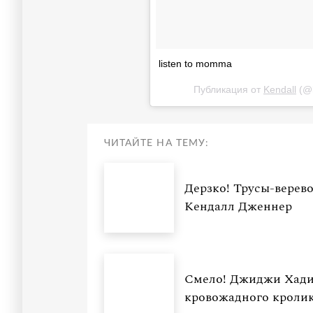
listen to momma
Публикация от
Kendall
(@k
ЧИТАЙТЕ НА ТЕМУ:
Дерзко! Трусы-верев
Кендалл Дженнер
Смело! Джиджи Хадид
кровожадного кроли