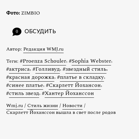
Фото:
ZIMBIO
ОБСУДИТЬ
0
Автор:
Редакция WMJ.ru
#
Proenza Schouler
,
#
Sophia Webster
,
Теги:
#
актриса
,
#
Голливуд
,
#
звездный стиль
,
#
красная дорожка
,
#
платье в складку
,
#
синее платье
,
#
Скарлетт Йохансон
,
#
стиль звезд
,
#
Хантер Йоханссон
Wmj.ru
/
Стиль жизни
/
Новости
/
Скарлетт Йоханссон вышла в свет после родов