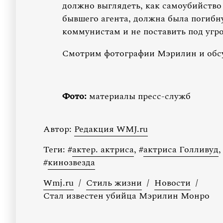
должно выглядеть, как самоубийство 
бывшего агента, должна была погибн
коммунистам и не поставить под угро
Смотрим фотографии Мэрилин и обсу
Фото:
материалы пресс-служб
Автор:
Редакция WMJ.ru
Теги:
#
актер. актриса
,
#
актриса Голливуд
,
#
кинозвезда
Wmj.ru
/
Стиль жизни
/
Новости
/
Стал известен убийца Мэрилин Монро