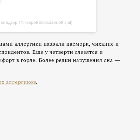
надзор (@rospotrebnadzor.official)
ми аллергики назвали насморк, чихание и
спондентов. Еще у четверти слезятся и
мфорт в горле. Более редки нарушения сна —
ых аллергиков
.