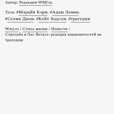
Автор:
Редакция WMJ.ru
#
Мэрайя Кэри
,
#
Адам Левин
,
Теги:
#
Селин Дион
,
#
Кейт Хадсон
,
#
трагедия
Wmj.ru
/
Стиль жизни
/
Новости
/
Стрельба в Лас-Вегасе: реакция знаменитостей на
трагедию