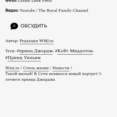
Фото:
Global Look Press
Видео:
Youtube / The Royal Family Channel
ОБСУДИТЬ
0
Автор:
Редакция WMJ.ru
#
принц Джордж
,
#
Кейт Миддлтон
,
Теги:
#
Принц Уильям
Wmj.ru
/
Стиль жизни
/
Новости
/
Такой милый! В Сети появился новый портрет 5-
летнего принца Джорджа