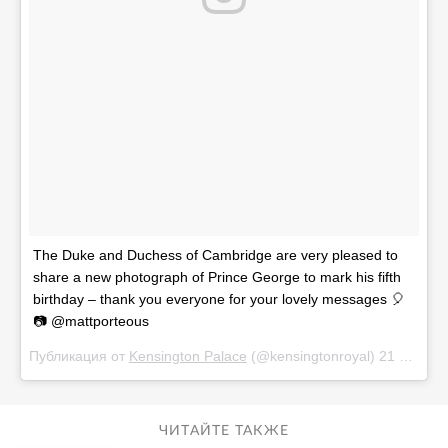
The Duke and Duchess of Cambridge are very pleased to
share a new photograph of Prince George to mark his fifth
birthday – thank you everyone for your lovely messages 🎈
📷 @mattporteous
Публикация от
Kensington Palace
(@kensingtonroyal)
21 Июл 2018 в 2:30 PDT
ЧИТАЙТЕ ТАКЖЕ