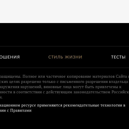
ОШЕНИЯ
СТИЛЬ ЖИЗНИ
ТЕСТЫ
 защищены. Полное или частичное копирование материалов Сайта 
ких целях разрешено только с письменного разрешения владельца 
наружения нарушений, виновные лица могут быть привлечены к
нности в соответствии с действующим законодательством Российс
и.
ационном ресурсе применяются рекомендательные технологии в
вии с Правилами