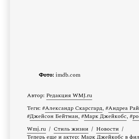
Фото:
imdb.com
Автор:
Редакция WMJ.ru
Теги:
#
Александр Скарсгард
,
#
Андреа Рай
#
Джейсон Бейтман
,
#
Марк Джейкобс
,
#
ро
Wmj.ru
/
Стиль жизни
/
Новости
/
Теперь еще и актер: Марк Джейкобс в фи