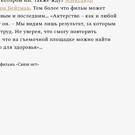
в котором нас также ждут
Александр
он Бейтман
. Тем более что фильм может
рвым и последним… «Актерство – как и любой
т он. – Мы видим лишь результат, за которым
руд. Не уверен, что смогу повторить
о, что на съемочной площадке можно найти
о для здоровья»…
 фильма «Связи нет»