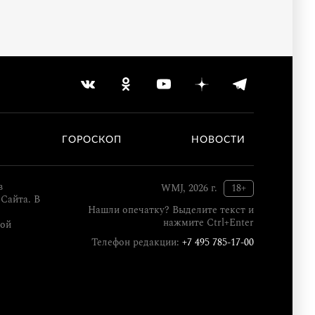
ГОРОСКОП
НОВОСТИ
в
WMJ, 2026 г.
18+
Сайта. В
Нашли опечатку? Выделите текст и
нажмите Ctrl+Enter
кой
Телефон редакции:
+7 495 785-17-00