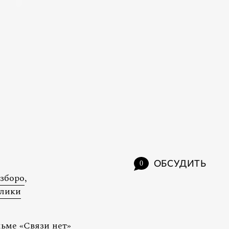
ОБСУДИТЬ
0
зборо
,
лики
льме «Связи нет»