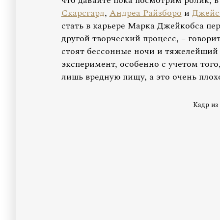
что давайте пока посмотрим ролик, 
Скарсгард
,
Андреа Райзборо
и
Джейс
стать в карьере Марка Джейкобса пе
другой творческий процесс, – говори
стоят бессонные ночи и тяжелейший т
эксперимент, особенно с учетом тог
лишь вредную пищу, а это очень плох
Кадр из