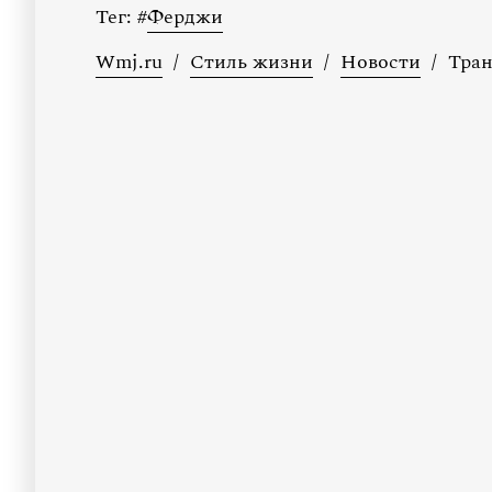
Тег:
#
Ферджи
Wmj.ru
/
Стиль жизни
/
Новости
/
Тра