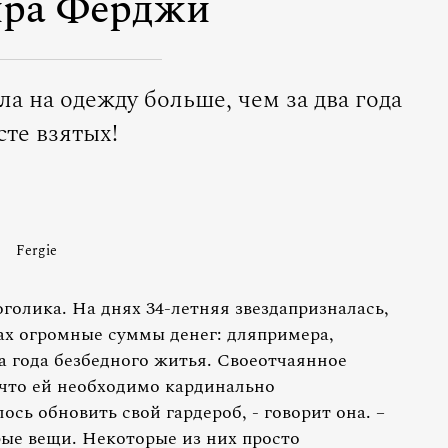
ра Ферджи
ла на одежду больше, чем за два года
сте взятых!
Fergie
голика. На днях 34-летняя звездапризналась,
нах огромные суммы денег: дляпримера,
ва года безбедного житья. Своеотчаянное
что ей необходимо кардинально
сь обновить свой гардероб, - говорит она. –
рые вещи. Некоторые из них просто