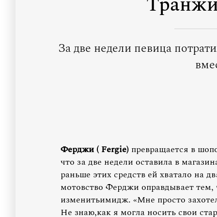
Транжи
За две недели певица потрати
вме
Ферджи (
Fergie)
превращается в шопо
что за две недели оставила в магази
раньше этих средств ей хватало на д
мотовство Ферджи оправдывает тем, 
изменитьимидж. «Мне просто захотело
Не знаю,как я могла носить свои ста