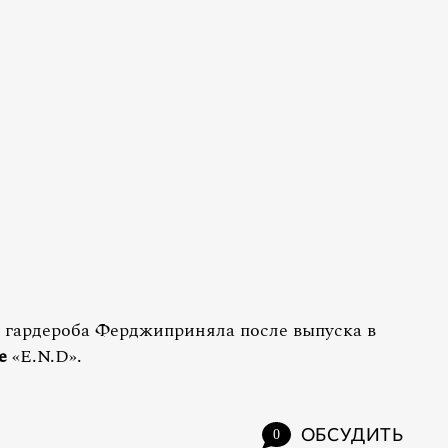
 гардероба Ферджиприняла после выпуска в
e
«E.N.D».
ОБСУДИТЬ
0