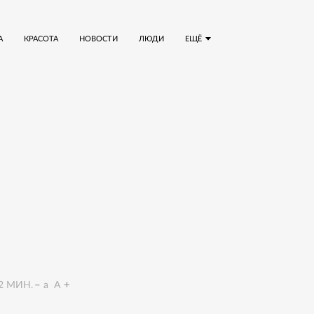
А
КРАСОТА
НОВОСТИ
ЛЮДИ
ЕЩЁ
2
МИН.
a
A