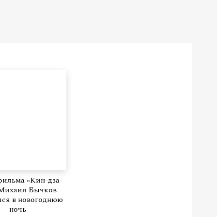
фильма «Кин-дза-
 Михаил Бычков
лся в новогоднюю
ночь