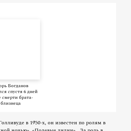
орь Богданов
лся спустя 6 дней
е смерти брата-
близнеца
Голливуде в 1950-х, он известен по ролям в
ной ночью», «Полевые лилии».. За роль в