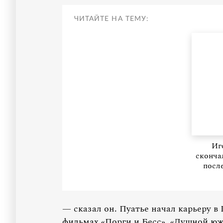
ЧИТАЙТЕ НА ТЕМУ:
Иг
сконча
посл
— сказал он. Пуатье начал карьеру в 
фильмах «Порги и Бесс», «Душной юж