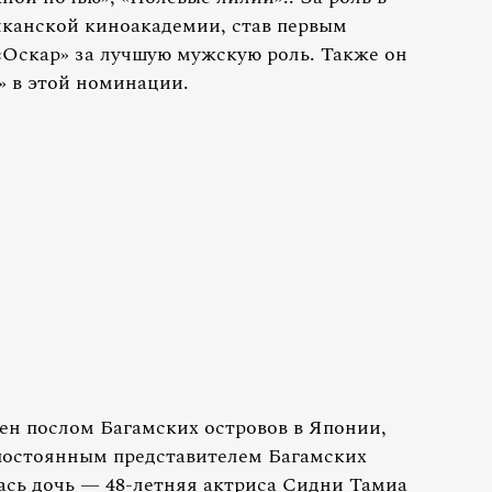
иканской киноакадемии, став первым
Оскар» за лучшую мужскую роль. Также он
» в этой номинации.
чен послом Багамских островов в Японии,
л постоянным представителем Багамских
сь дочь — 48-летняя актриса Сидни Тамиа