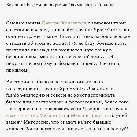
Виктория Бекхэм на закрытии Олимпиады в Лондоне
Смелые мечты
Джерри Холлиуэлл
о мировом турне
счастливо воссоединившейся группы Spice Girls так и
останутся… мечтами – Виктория Бекхэм больше даже
слышать об этом не желает! «Я не буду больше петь, –
поставила она на днях окончательную точку в
бесконечном смаковании певческой темы. – И
никогда не поднимусь больше на сцену. Все это в
прошлом».
Виктории не было и нет никакого дела до
воссоединения группы Spice Girls. Она строит
fashion-империю и совсем не хочет вспоминать
былые дни с гастролями и фотосессиями, более того
– совершенно не возражает, если Джерри Холлиуэлл,
Эмма Бантон
,
Мелани Си
и
Мелани Браун
найдут ей
замену. Интересно, что скажут на это бывшие
коллеги Вики, которые и так уже затаили на нее зуб!