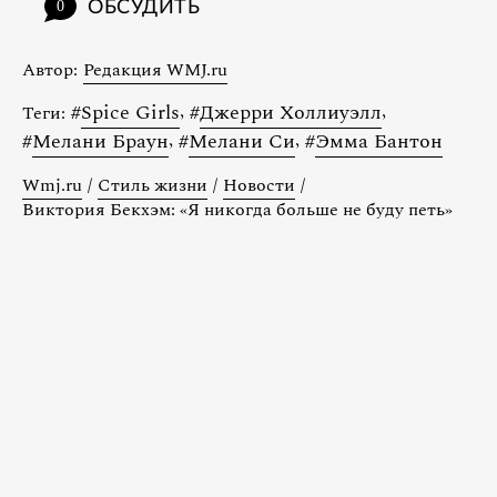
ОБСУДИТЬ
0
Автор:
Редакция WMJ.ru
#
Spice Girls
,
#
Джерри Холлиуэлл
,
Теги:
#
Мелани Браун
,
#
Мелани Си
,
#
Эмма Бантон
Wmj.ru
/
Стиль жизни
/
Новости
/
Виктория Бекхэм: «Я никогда больше не буду петь»