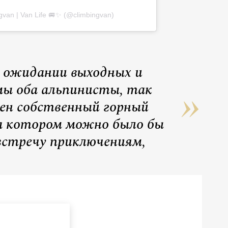
van | Van Life 🚐✨ (@climbingvan)
 ожидании выходных и
мы оба альпинисты, так
ен собственный горный
на котором можно было бы
встречу приключениям,