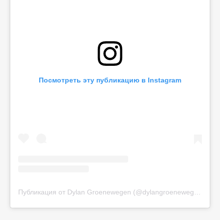
Посмотреть эту публикацию в Instagram
Публикация от Dylan Groenewegen (@dylangroenewegen)
8 А