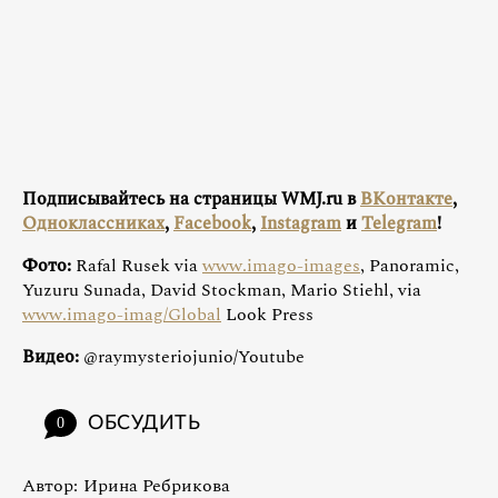
Подписывайтесь на страницы WMJ.ru в
ВКонтакте
,
Одноклассниках
,
Facebook
,
Instagram
и
Telegram
!
Фото:
Rafal Rusek via
www.imago-images
, Panoramic,
Yuzuru Sunada, David Stockman, Mario Stiehl, via
www.imago-imag/Global
Look Press
Видео:
@raymysteriojunio/Youtube
ОБСУДИТЬ
0
Автор:
Ирина Ребрикова