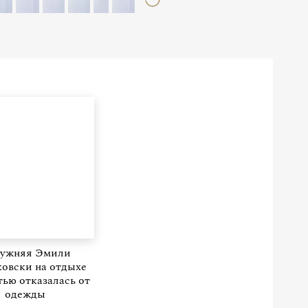
ужняя Эмили
овски на отдыхе
ью отказалась от
одежды