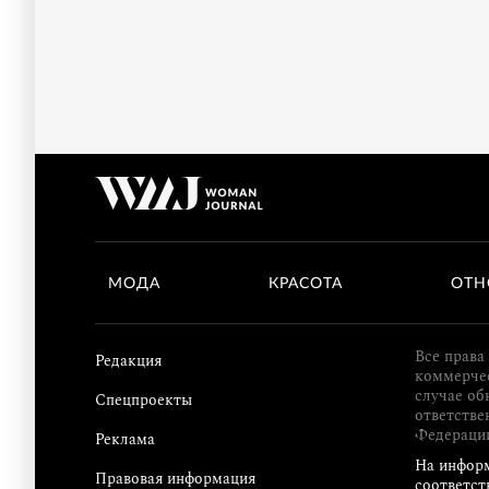
МОДА
КРАСОТА
ОТН
Все права
Редакция
коммерчес
случае об
Спецпроекты
ответстве
Федераци
Реклама
На информ
Правовая информация
соответст