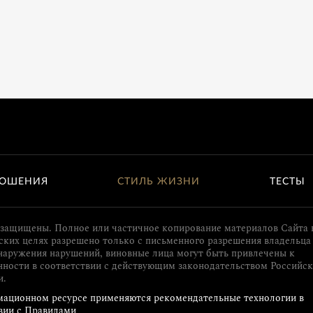
ОШЕНИЯ
СТИЛЬ ЖИЗНИ
ТЕСТЫ
 защищены. Полное или частичное копирование материалов Сайта 
ких целях разрешено только с письменного разрешения владельца 
наружения нарушений, виновные лица могут быть привлечены к
нности в соответствии с действующим законодательством Российс
и.
ационном ресурсе применяются рекомендательные технологии в
вии с Правилами