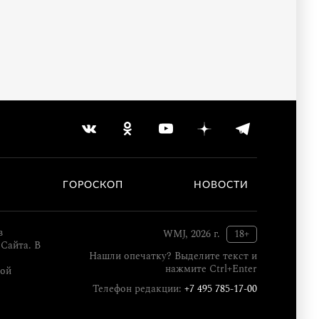
ГОРОСКОП
НОВОСТИ
в
WMJ, 2026 г.
18+
Сайта. В
Нашли опечатку? Выделите текст и
нажмите Ctrl+Enter
кой
Телефон редакции:
+7 495 785-17-00