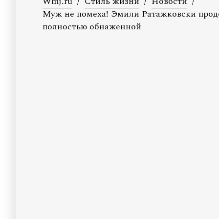
Wmj.ru
/
Стиль жизни
/
Новости
/
Муж не помеха! Эмили Ратажковски прод
полностью обнаженной