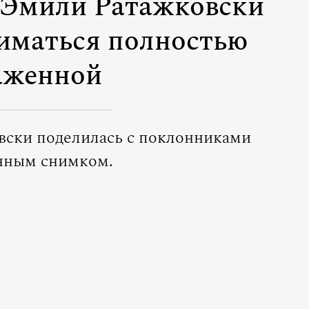
 Эмили Ратажковски
иматься полностью
аженной
вски поделилась с поклонниками
нным снимком.