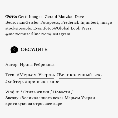
Фото:
Getti Images; Gerald Matzka, Dave
Bedrosian/Geisler-Fotopress, Frederick Injimbert, imago
stock&people, Eventfoto54/Global Look Press;
@meryemuzerlimeryem/Instagram.
ОБСУДИТЬ
0
Автор:
Ирина Ребрикова
#
Мерьем Узерли
,
#
Великолепный век
,
Теги:
#
хейтер
,
#
прическа каре
Wmj.ru
/
Стиль жизни
/
Новости
/
Звезду «Великолепного века» Мерьем Узерли
критикуют за отросшее каре