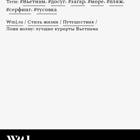
#
Вьетнам
,
#
досуг
,
#
загар
,
#
море
,
#
пляж
,
Теги:
#
серфинг
,
#
тусовка
Wmj.ru
/
Стиль жизни
/
Путешествия
/
Лови волну: лучшие курорты Вьетнама