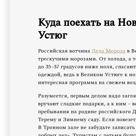
Куда поехать на Но
Устюг
Российская вотчина
Деда Мороза
в В
трескучими морозами. От холода, а т
до 35–37 градусов ниже ноля, спасаю
одеждой, ведь в Великом Устюге к н
интересная программа на свежем воз
Разумеется, первым делом надо загля
вручают сладкие подарки, а к ним – 
пребывания на родине российского Д
Терему и Зимнему саду. Если повезет
В Тронном зале не забудьте записать
добрых дел». Туристам с детьми будут