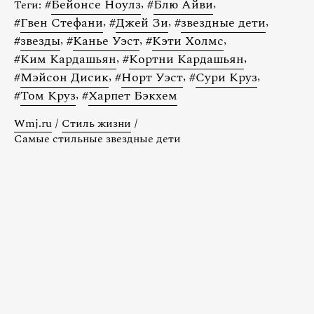
#
Бейонсе Ноулз
,
#
Блю Айви
,
Теги:
#
Гвен Стефани
,
#
Джей Зи
,
#
звездные дети
,
#
звезды
,
#
Канье Уэст
,
#
Кэти Холмс
,
#
Ким Кардашьян
,
#
Кортни Кардашьян
,
#
Мэйсон Дисик
,
#
Норт Уэст
,
#
Сури Круз
,
#
Том Круз
,
#
Харпет Бэкхем
Wmj.ru
/
Стиль жизни
/
Самые стильные звездные дети