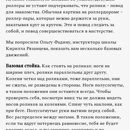
роллеры не устают подчеркивать, что ролики – повод
для знакомства. Обычная картина на роллердороме –
роллер-пары, которые нежно держатся за руки,
накатывая круг за кругом. Это и повод следить за
собой, и повод совершенствоваться в мастерстве.
Мы попросили Ольгу Фадину, инструктора школы
Кирилла Рязанцева, показать нам несколько базовых
движений.
Базовая стойка.
Как стоять на роликах: ноги на
ширине плеч, ролики параллельны друг другу.
Колени четко над роликами, тоже параллельно, они
не сжаты, не разведены в стороны. Ноги полусогнуты,
в таком положении они остаются всегда. Чтобы
проверить себя, посмотри вниз: ты не должна видеть
носов роликов за коленями. Спину чуть наклони, как
при беге. Полусогнутые руки вытяни перед собой.
Вес распределен между ногами. В таком положении,
если ты вдруг потеряешь равновесие, тебя не будет
клонить назад, и ты сможешь аккуратно и по