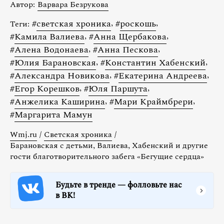
Автор:
Варвара Безрукова
#
светская хроника
,
#
роскошь
,
Теги:
#
Камила Валиева
,
#
Анна Щербакова
,
#
Алена Водонаева
,
#
Анна Пескова
,
#
Юлия Барановская
,
#
Константин Хабенский
,
#
Александра Новикова
,
#
Екатерина Андреева
,
#
Егор Корешков
,
#
Юля Паршута
,
#
Анжелика Каширина
,
#
Мари Краймбрери
,
#
Маргарита Мамун
Wmj.ru
/
Светская хроника
/
Барановская с детьми, Валиева, Хабенский и другие
гости благотворительного забега «Бегущие сердца»
Будьте в тренде — фолловьте нас
в ВК!