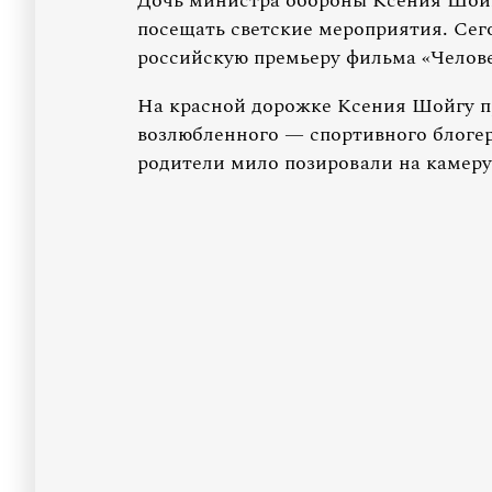
Дочь министра обороны Ксения Шойгу
посещать светские мероприятия. Сег
российскую премьеру фильма «Челове
На красной дорожке Ксения Шойгу пр
возлюбленного — спортивного блоге
родители мило позировали на камеру