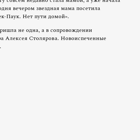
 совсем недавно стала мамой, а уже начала
одня вечером звездная мама посетила
к-Паук. Нет пути домой».
ишла не одна, а в сопровождении
ра Алексея Столярова. Новоиспеченные
.