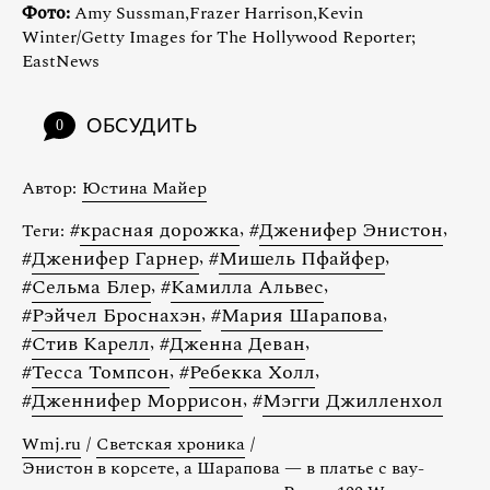
Фото:
Amy Sussman,Frazer Harrison,Kevin
Winter/Getty Images for The Hollywood Reporter;
EastNews
ОБСУДИТЬ
0
Автор:
Юстина Майер
#
красная дорожка
,
#
Дженифер Энистон
,
Теги:
#
Дженифер Гарнер
,
#
Мишель Пфайфер
,
#
Сельма Блер
,
#
Камилла Альвес
,
#
Рэйчел Броснахэн
,
#
Мария Шарапова
,
#
Стив Карелл
,
#
Дженна Деван
,
#
Тесса Томпсон
,
#
Ребекка Холл
,
#
Дженнифер Моррисон
,
#
Мэгги Джилленхол
Wmj.ru
/
Светская хроника
/
Энистон в корсете, а Шарапова — в платье с вау-