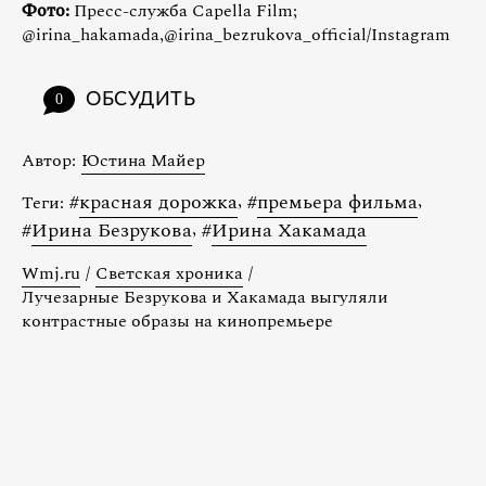
Фото:
Пресс-служба Capella Film;
@irina_hakamada,@irina_bezrukova_official/Instagram
ОБСУДИТЬ
0
Автор:
Юстина Майер
#
красная дорожка
,
#
премьера фильма
,
Теги:
#
Ирина Безрукова
,
#
Ирина Хакамада
Wmj.ru
/
Светская хроника
/
Лучезарные Безрукова и Хакамада выгуляли
контрастные образы на кинопремьере