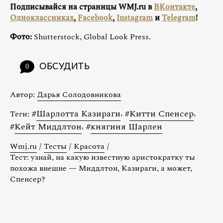
Подписывайся на страницы WMJ.ru в
ВКонтакте
,
Одноклассниках
,
Facebook
,
Instagram
и
Telegram
!
Фото:
Shutterstock, Global Look Press.
ОБСУДИТЬ
0
Автор:
Дарья Солодовникова
#
Шарлотта Казираги
,
#
Китти Спенсер
,
Теги:
#
Кейт Миддлтон
,
#
княгиня Шарлен
Wmj.ru
/
Тесты
/
Красота
/
Тест: узнай, на какую известную аристократку ты
похожа внешне — Миддлтон, Казираги, а может,
Спенсер?