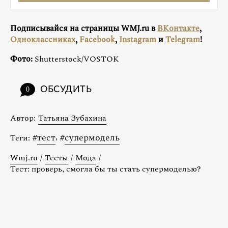
Подписывайся на страницы WMJ.ru в
ВКонтакте
,
Одноклассниках
,
Facebook
,
Instagram
и
Telegram
!
Фото:
Shutterstock/VOSTOK
ОБСУДИТЬ
0
Автор:
Татьяна Зубахина
#
тест
,
#
супермодель
Теги:
Wmj.ru
/
Тесты
/
Мода
/
Тест: проверь, смогла бы ты стать супермоделью?