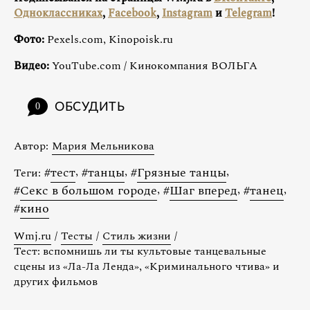
Одноклассниках
,
Facebook
,
Instagram
и
Telegram
!
Фото:
Pexels.com, Kinopoisk.ru
Видео:
YouТube.com / Кинокомпания ВОЛЬГА
ОБСУДИТЬ
0
Автор:
Мария Мельникова
#
тест
,
#
танцы
,
#
Грязные танцы
,
Теги:
#
Секс в большом городе
,
#
Шаг вперед
,
#
танец
,
#
кино
Wmj.ru
/
Тесты
/
Стиль жизни
/
Тест: вспомнишь ли ты культовые танцевальные
сцены из «Ла-Ла Ленда», «Криминального чтива» и
других фильмов