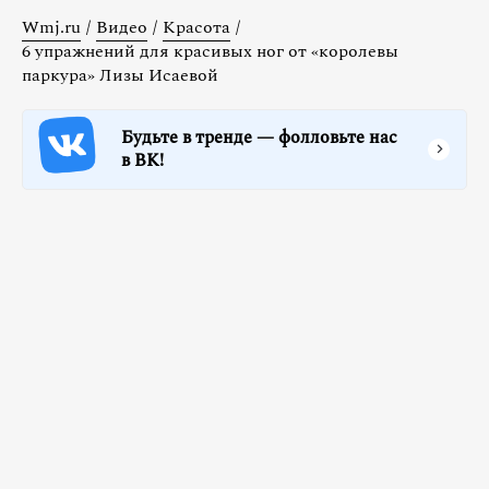
Wmj.ru
/
Видео
/
Красота
/
6 упражнений для красивых ног от «королевы
паркура» Лизы Исаевой
Будьте в тренде — фолловьте нас
в ВК!