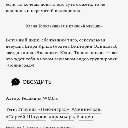
если ты хочешь понять всю суть сюжета, то не
поленись и перемотай видеоролик.
Юлия Топольницкая в клипе «Кольщик»
Безумный цирк, сбежавший тигр, сексуальная
девушка Егора Крида (модель Виктория Одинцова),
звезда клипа «Экспонат» Юлия Топольницкая — все
это ждет тебя в новом взрывном видео группировки
«Ленинград»!
ОБСУДИТЬ
0
Автор:
Редакция WMJ.ru
#
группа «Ленинград»
,
#
Ленинград
,
Теги:
#
Сергей Шнуров
,
#
премьера
,
#
видео
Wmj.ru
/
Видео
/
Стиль жизни
/