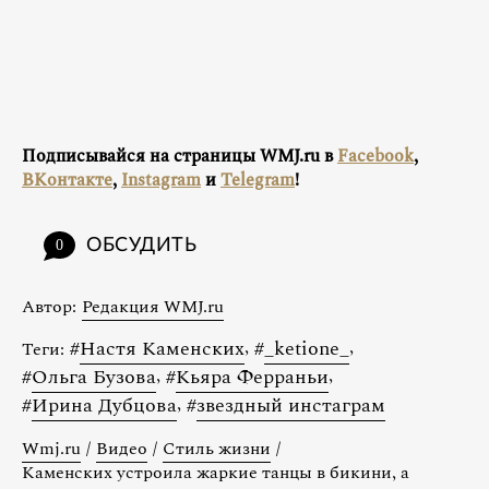
Подписывайся на страницы WMJ.ru в
Facebook
,
ВКонтакте
,
Instagram
и
Telegram
!
ОБСУДИТЬ
0
Автор:
Редакция WMJ.ru
#
Настя Каменских
,
#
_ketione_
,
Теги:
#
Ольга Бузова
,
#
Кьяра Ферраньи
,
#
Ирина Дубцова
,
#
звездный инстаграм
Wmj.ru
/
Видео
/
Стиль жизни
/
Каменских устроила жаркие танцы в бикини, а