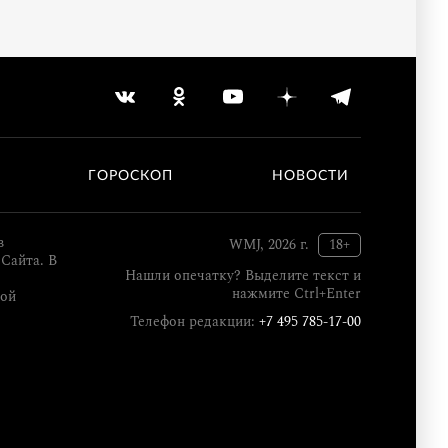
ГОРОСКОП
НОВОСТИ
в
WMJ, 2026 г.
18+
Сайта. В
Нашли опечатку? Выделите текст и
нажмите Ctrl+Enter
кой
Телефон редакции:
+7 495 785-17-00