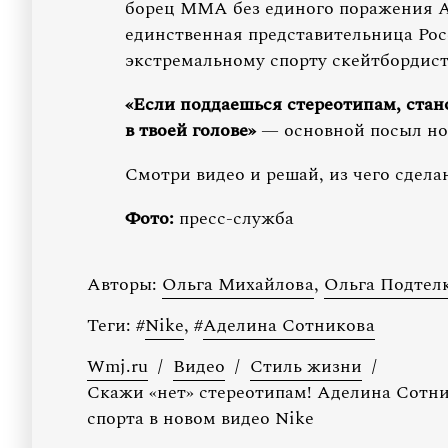
борец ММА без единого поражения Ан
единственная представительница Рос
экстремальному спорту скейтбордист
«Если поддаешься стереотипам, стан
в твоей голове»
— основной посыл но
Смотри видео и решай, из чего сдела
Фото:
пресс-служба
Авторы:
Ольга Михайлова
,
Ольга Подтел
Теги:
#
Nike
,
#
Аделина Сотникова
Wmj.ru
/
Видео
/
Стиль жизни
/
Скажи «нет» стереотипам! Аделина Сотни
спорта в новом видео Nike