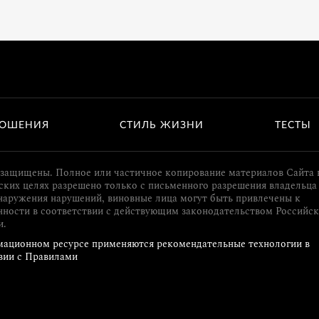
ОШЕНИЯ
СТИЛЬ ЖИЗНИ
ТЕСТЫ
 защищены. Полное или частичное копирование материалов Сайта 
ких целях разрешено только с письменного разрешения владельца 
наружения нарушений, виновные лица могут быть привлечены к
нности в соответствии с действующим законодательством Российс
и.
ационном ресурсе применяются рекомендательные технологии в
вии с Правилами