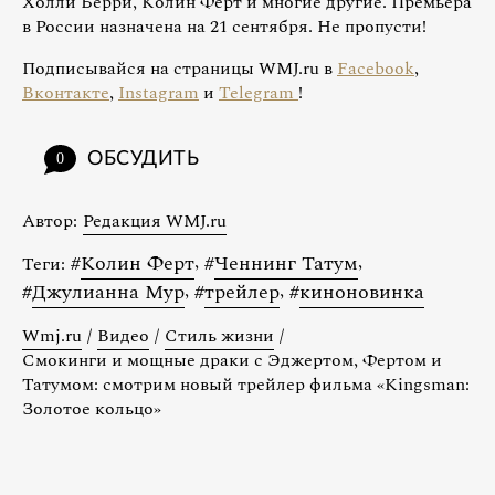
Холли Берри, Колин Фёрт и многие другие. Премьера
в России назначена на 21 сентября. Не пропусти!
Подписывайся на страницы WMJ.ru в
Facebook
,
Вконтакте
,
Instagram
и
Telegram
!
ОБСУДИТЬ
0
Автор:
Редакция WMJ.ru
#
Колин Ферт
,
#
Ченнинг Татум
,
Теги:
#
Джулианна Мур
,
#
трейлер
,
#
киноновинка
Wmj.ru
/
Видео
/
Стиль жизни
/
Смокинги и мощные драки с Эджертом, Фертом и
Татумом: смотрим новый трейлер фильма «Kingsman:
Золотое кольцо»