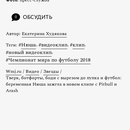
ОБСУДИТЬ
0
Автор:
Екатерина Худякова
#
Нюша
,
#
видеоклип
,
#
клип
,
Теги:
#
новый видеоклип
,
#
Чемпионат мира по футболу 2018
Wmj.ru
/
Видео
/
Звезды
/
Тверк, ботфорты, боди с вырезом до пупка и футбол:
беременная Нюша зажгла в новом клипе с Pitbull и
Arash